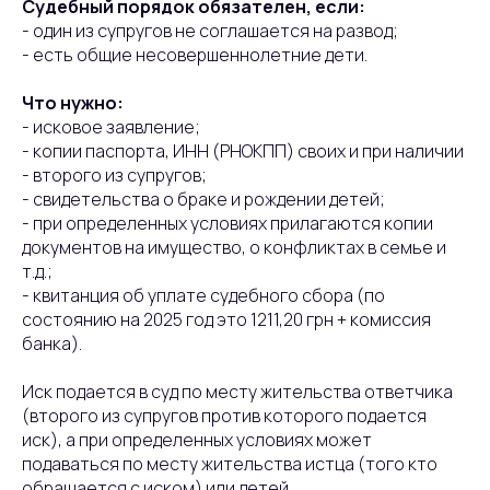
Судебный порядок обязателен, если:
- один из супругов не соглашается на развод;
- есть общие несовершеннолетние дети.
Что нужно:
- исковое заявление;
- копии паспорта, ИНН (РНОКПП) своих и при наличии
- второго из супругов;
- свидетельства о браке и рождении детей;
- при определенных условиях прилагаются копии
документов на имущество, о конфликтах в семье и
т.д.;
- квитанция об уплате судебного сбора (по
состоянию на 2025 год это 1211,20 грн + комиссия
банка).
Иск подается в суд по месту жительства ответчика
(второго из супругов против которого подается
иск), а при определенных условиях может
подаваться по месту жительства истца (того кто
обращается с иском) или детей.