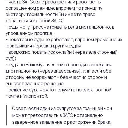
- часть ЗАГСов не работает или работает в
сокращенном режиме, впрочем по принципу
экстерриториальности Вы имеете право
обратиться в любой ЗАГС;
- суды могут рассматривать дела дистанционно, в
упрощенном порядке;
- некоторые суды не работают, впрочем временно их
юрисдикция перешла другим судам;
- возможно подать иск онлайн (через электронный
суд);
- суды по Вашему заявлению проводят заседания
дистанционно (через видеосвязь), или если обе
стороны не возражают - без участия сторон и
выносят заочное решение
- решение суда можно получить по электронной
почте и Укрпочтой.
Совет: если один из супругов за границей - он
может предоставить в ЗАГС нотариально
заверенное заявление о расторжении брака.