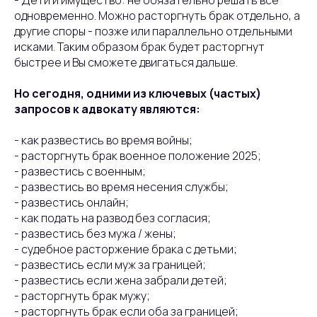
- Дети и имущество: не обязательно решать все
одновременно. Можно расторгнуть брак отдельно, а
другие споры - позже или параллельно отдельными
исками. Таким образом брак будет расторгнут
быстрее и Вы сможете двигаться дальше.
Но сегодня, одними из ключевых (частых)
запросов к адвокату являются:
- как развестись во время войны;
- расторгнуть брак военное положение 2025;
- развестись с военным;
- развестись во время несения службы;
- развестись онлайн;
- как подать на развод без согласия;
- развестись без мужа / жены;
- судебное расторжение брака с детьми;
- развестись если муж за границей;
- развестись если жена забрали детей;
- расторгнуть брак мужу;
- расторгнуть брак если оба за границей;