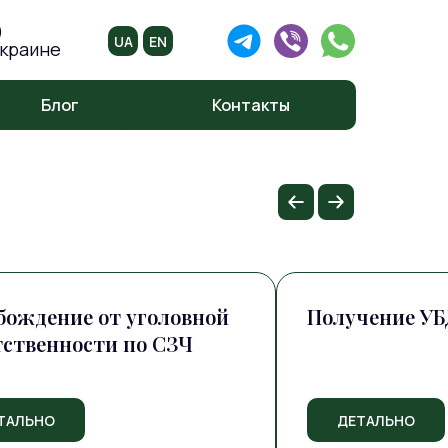
)
UA
EN
Украине
Блог
Контакты
бождение от уголовной
Получение УБ
тственности по СЗЧ
ТАЛЬНО
ДЕТАЛЬНО