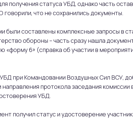
ля получения статуса УБД, однако часть остав
О говорили, что не сохранились документы.
ми были составлены комплексные запросы в ст
рство обороны – часть сразу нашла документ
ю «форму 6» (справка об участии в мероприят
 УБД при Командовании Воздушных Сил ВСУ, д
и направления протокола заседания комиссии 
достоверения УБД.
лиент получил статус и удостоверение участник