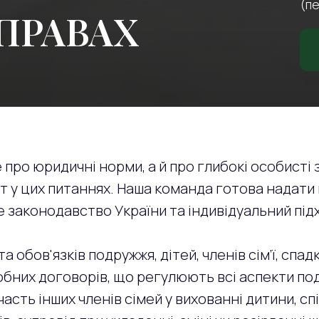
(пе
ПРАВАХ
про юридичні норми, а й про глибокі особисті з
 у цих питаннях. Наша команда готова надати 
 законодавство України та індивідуальний підхі
а обов'язків подружжя, дітей, членів сім’ї, спа
юбних договорів, що регулюють всі аспекти по
асть інших членів сімей у вихованні дитини, сп