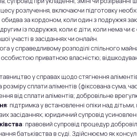
, супровід при укладенні, зміні чи розірванні 
роцесу розлучення, включаючи підготовку необ
и обидва за кордоном, коли один з подружжя з
ругим із подружжя, коли є діти, коли нема чи є
ої участі в засіданнях чи онлайн.
ога у справедливому розподілі спільного майн
а особистою приватною власністю; відшкодува
ставництво у справах щодо стягнення аліменті
розміру сплати аліментів (фіксована сума, час
ення від сплати аліментів; добровільне врегул
ння
: підтримка у встановленні опіки над дітьми
ових засіданнях; юридичний супровід усиновлен
ківства
: правовий супровід процедур доброві
ння батьківства в суді. Здійснюємо як консуль