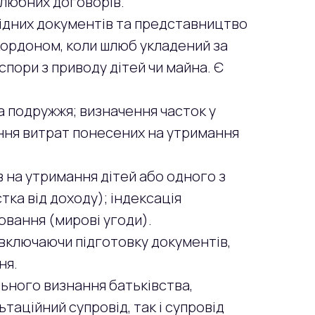
шлюбних договорів.
хідних документів та представництво
акордоном, коли шлюб укладений за
 спори з приводу дітей чи майна. Є
а подружжя; визначення часток у
ння витрат понесених на утримання
в на утримання дітей або одного з
тка від доходу); індексація
ювання (мирові угоди).
, включаючи підготовку документів,
ня.
льного визнання батьківства,
таційний супровід, так і супровід