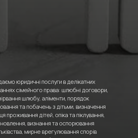
даємо юридичні послуги в делікатних
таннях сімейного права: шлюбні договори,
зірвання шлюбу, аліменти, порядок
овання та побачень з дітьми, визначення
ця проживання дітей, опіка та піклування,
иновлення, визнання та оспорювання
тьківства, мирне врегулювання спорів