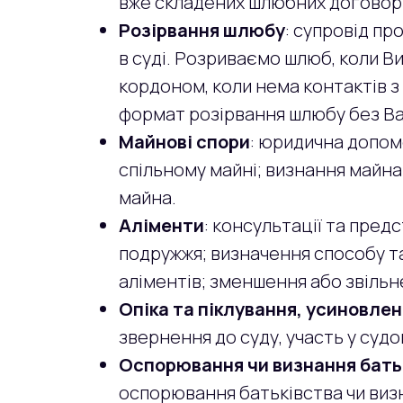
вже складених шлюбних договорів
Розірвання шлюбу
: супровід п
в суді. Розриваємо шлюб, коли В
кордоном, коли нема контактів з д
формат розірвання шлюбу без Ваш
Майнові спори
: юридична допом
спільному майні; визнання майн
майна.
Аліменти
: консультації та пред
подружжя; визначення способу та 
аліментів; зменшення або звільн
Опіка та піклування, усиновле
звернення до суду, участь у суд
Оспорювання чи визнання бать
оспорювання батьківства чи визна