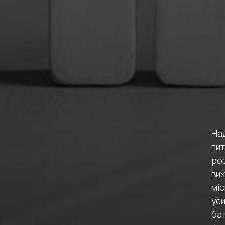
На
пи
ро
вих
міс
ус
ба