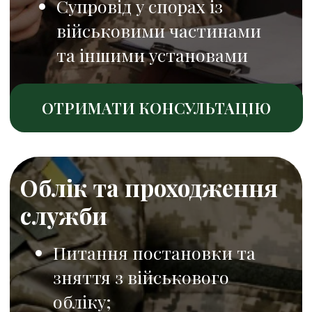
Адмінсправи під час
служби
Кримінальні справи
(самовільне залишення
частини, дезертирство
тощо)
Оскарження рішень та
бездіяльності військових
частин у суді
ОТРИМАТИ КОНСУЛЬТАЦІЮ
Виплати та соціальні
гарантії
Грошове забезпечення та