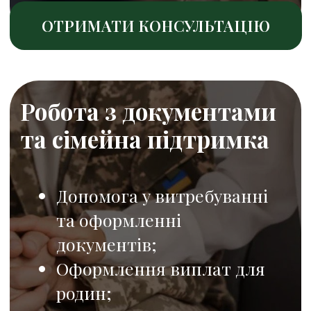
служби
Питання постановки та
зняття з військового
обліку;
Оскарження штрафів та
відміток ТЦК;
Написання рапортів та
комплексний супровід.
Звільнення з військової
служби, переміщення між
частинами;
ОТРИМАТИ КОНСУЛЬТАЦІЮ
Судовий та правовий
захист