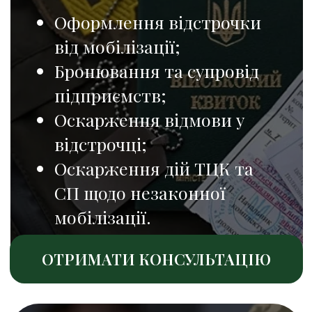
ОТРИМАТИ КОНСУЛЬТАЦІЮ
Військово-лікарська
комісія (ВЛК)
Питання проходження
ВЛК;
Аналіз медичних
документів і встановлення
придатності;
Оскарження рішень ВЛК,
виправлення постанов;
Супровід на оглядах,
лікуванні, направленнях.
ОТРИМАТИ КОНСУЛЬТАЦІЮ