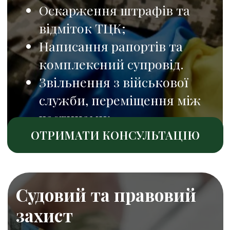
бойові виплати
Виплати на лікування й
відпустки
Статус УБД та пільги
Допомога сім’ям (зниклі,
полонені, загиблі)
ОТРИМАТИ КОНСУЛЬТАЦІЮ