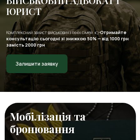
ВІЙСЬКОВИЙ АДВОКАТ І
ЮРИСТ
Комплексний захист військових і їхніх сімей. 👉
Отримайте
консультацію сьогодні зі знижкою 50% — від 1000 грн
Мобілізація та
замість 2000 грн
бронювання
Залишити заявку
Оформлення відстрочки
від мобілізації;
Бронювання та супровід
підприємств;
Оскарження відмови у
відстрочці;
Оскарження дій ТЦК та
СП щодо незаконної
мобілізації.