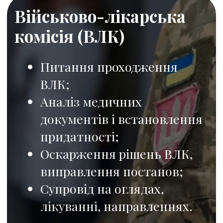
Робота з документами
та сімейна підтримка
Допомога у витребуванні
та оформленні
документів;
Оформлення виплат для
родин;
Супровід у спорах із
військовими частинами
та іншими установами
ОТРИМАТИ КОНСУЛЬТАЦІЮ
Облік та проходження