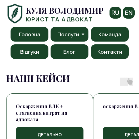
КУЛЯ ВОЛОДИМИР
RU
EN
ЮРИСТ ТА АДВОКАТ
Головна
Послуги
Команда
Відгуки
Блог
Контакти
НАШІ КЕЙСИ
Оскарження ВЛК +
оскарження В
стягнення витрат на
адвоката
ДЕТАЛЬНО
ДЕТА