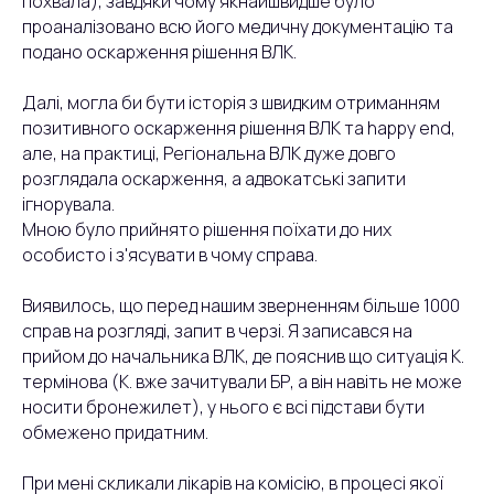
похвала), завдяки чому якнайшвидше було
проаналізовано всю його медичну документацію та
подано оскарження рішення ВЛК.
Далі, могла би бути історія з швидким отриманням
позитивного оскарження рішення ВЛК та happy end,
але, на практиці, Регіональна ВЛК дуже довго
розглядала оскарження, а адвокатські запити
ігнорувала.
Мною було прийнято рішення поїхати до них
особисто і з'ясувати в чому справа.
Виявилось, що перед нашим зверненням більше 1000
справ на розгляді, запит в черзі. Я записався на
прийом до начальника ВЛК, де пояснив що ситуація К.
термінова (К. вже зачитували БР, а він навіть не може
носити бронежилет), у нього є всі підстави бути
обмежено придатним.
При мені скликали лікарів на комісію, в процесі якої