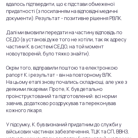
вдалось підтвердити, що є підстави обмеженої
придатності (з посиланням на відповідні медичні
документи). Результат - позитивне рішення РВЛК.
Далі ми вмовили передати на частину відповідь по
СЕДО (в установі дуже того не хотіли, так як адресу
частини К. в системі СЕДО, на той момент
новоутвореній, було тяжко знайти).
Окрім того, відправили поштою та електронкою
рапорт К. і результат - він на повторному ВЛК.
На цьому етапі знову почались складнощі, але уже з
деякими лікарями. Проте, К. був детально
проінструктований та підготовлений: всі норми
завчив, додатково роздрукував та переконував
кожного лікаря.
У підсумку, К. був визнаний придатним до служби у
військових частинах забезпечення, ТЦК та СП, ВВНЗ,