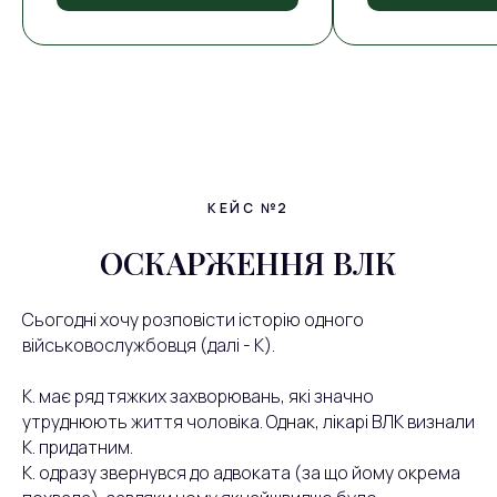
КЕЙС №2
ОСКАРЖЕННЯ ВЛК
Сьогодні хочу розповісти історію одного
військовослужбовця (далі - К).
К. має ряд тяжких захворювань, які значно
утруднюють життя чоловіка. Однак, лікарі ВЛК визнали
К. придатним.
К. одразу звернувся до адвоката (за що йому окрема