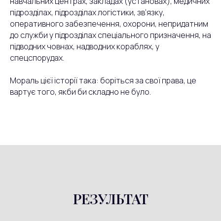
навчальних центрах, закладах (установах), медичних
підрозділах, підрозділах логістики, зв’язку,
оперативного забезпечення, охорони, непридатним
до служби у підрозділах спеціального призначення, на
підводних човнах, надводних кораблях, у
спецспорудах.
Мораль цієї історії така: боріться за свої права, це
вартує того, якби би складно не було.
РЕЗУЛЬТАТ